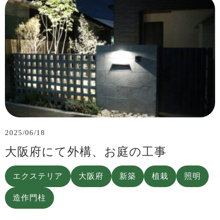
2025/06/18
大阪府にて外構、お庭の工事
エクステリア
大阪府
新築
植栽
照明
造作門柱