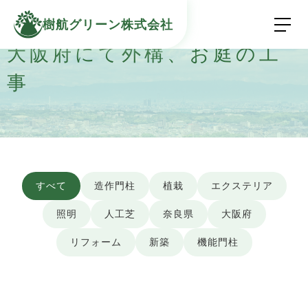
樹航グリーン株式会社
大阪府にて外構、お庭の工
事
すべて
造作門柱
植栽
エクステリア
照明
人工芝
奈良県
大阪府
リフォーム
新築
機能門柱