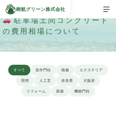
樹航グリーン株式会社
駐車場土間コンクリート
の費用相場について
すべて
造作門柱
植栽
エクステリア
照明
人工芝
奈良県
大阪府
リフォーム
新築
機能門柱