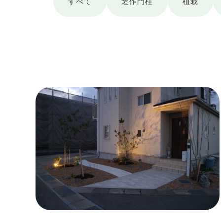
すべて
造作門柱
植栽