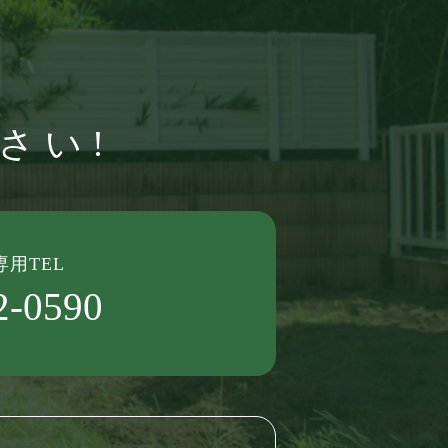
さい!
用TEL
2-0590